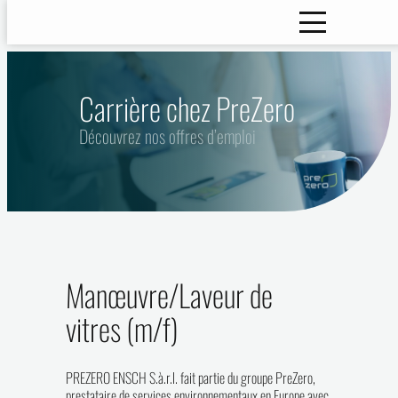
Carrière chez PreZero
Découvrez nos offres d’emploi
Manœuvre/Laveur de
vitres (m/f)
PREZERO ENSCH S.à.r.l. fait partie du groupe PreZero,
prestataire de services environnementaux en Europe avec