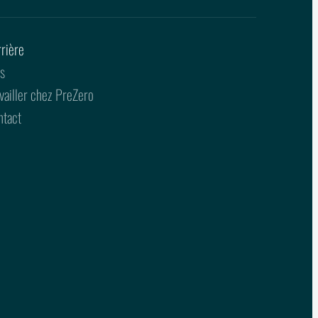
rière
s
vailler chez PreZero
ntact