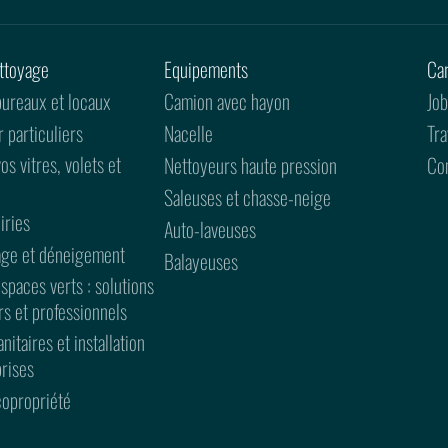
ttoyage
Equipements
Car
ureaux et locaux
Camion avec hayon
Job
 particuliers
Nacelle
Tra
s vitres, volets et
Nettoyeurs haute pression
Co
Saleuses et chasse-neige
iries
Auto-laveuses
age et déneigement
Balayeuses
spaces verts : solutions
rs et professionnels
itaires et installation
prises
copropriété