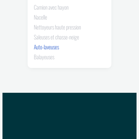
Camion avec hayon
Nacelle
Nettoyeurs haute pression
Saleuses et chasse-neige
Auto-laveuses
Balayeuses